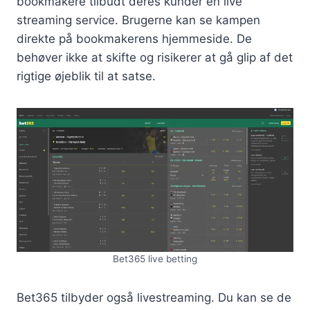
bookmakere tilbudt deres kunder en live
streaming service. Brugerne kan se kampen
direkte på bookmakerens hjemmeside. De
behøver ikke at skifte og risikerer at gå glip af det
rigtige øjeblik til at satse.
Bet365 live betting
Bet365 tilbyder også livestreaming. Du kan se de