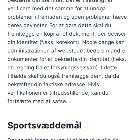
bekræfte din identitet. Det er tilrådeligt at
verificere med det samme for at undgå
problemer i fremtiden og uden problemer hæve
deres gevinster. For at gøre dette skal du
fremlægge en kopi af et dokument, der beviser
din identitet (f.eks. kørekort). Nogle gange kan
administrationen af webstedet bede om andre
dokumenter for at bekræfte din identitet (f.eks.
en regning fra et forsyningsselskab). I dette
tilfælde skal du også fremlægge dem, da de
bekræfter din faktiske adresse. Hvis
verifikationen er tilfredsstillende, kan du
fortsætte med at satse.
Sportsvæddemål