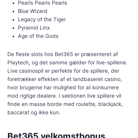
Pearls Pearls Pearls
Blue Wizard
Legacy of the Tiger
Pyramid Linx
Age of the Gods
De fleste slots hos Bet365 er præsenteret af
Playtech, og det samme gælder for live-spillene.
Live casinospil er perfekte for de spillere, der
foretrækker effekten af et landbaseret casino,
hvor brugerne har mulighed for at konkurrere
mod rigtige dealere. I sektionen live spillere vil
finde en masse borde med roulette, blackjack,
baccarat og ikke kun.
Bet365 velkomstbonus