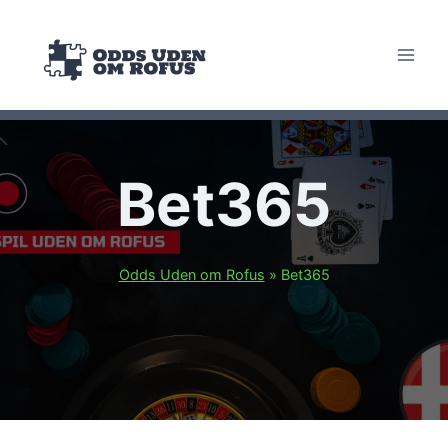
Skip
to
content
Bet365
Odds Uden om Rofus
»
Bet365