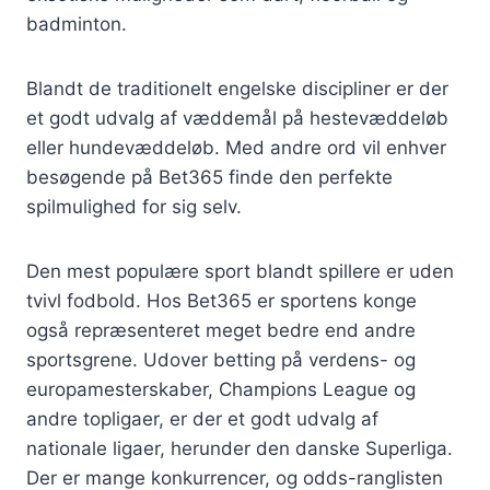
badminton.
Blandt de traditionelt engelske discipliner er der
et godt udvalg af væddemål på hestevæddeløb
eller hundevæddeløb. Med andre ord vil enhver
besøgende på Bet365 finde den perfekte
spilmulighed for sig selv.
Den mest populære sport blandt spillere er uden
tvivl fodbold. Hos Bet365 er sportens konge
også repræsenteret meget bedre end andre
sportsgrene. Udover betting på verdens- og
europamesterskaber, Champions League og
andre topligaer, er der et godt udvalg af
nationale ligaer, herunder den danske Superliga.
Der er mange konkurrencer, og odds-ranglisten