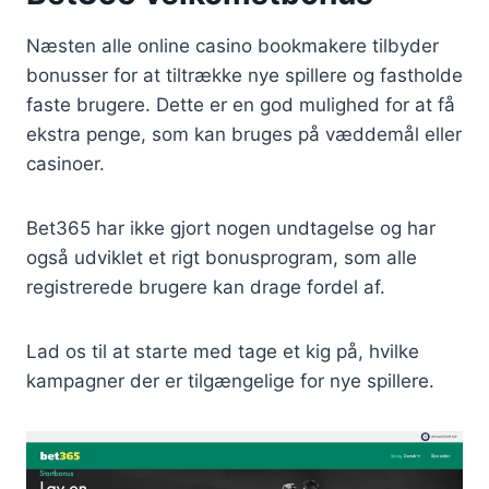
Næsten alle online casino bookmakere tilbyder
bonusser for at tiltrække nye spillere og fastholde
faste brugere. Dette er en god mulighed for at få
ekstra penge, som kan bruges på væddemål eller
casinoer.
Bet365 har ikke gjort nogen undtagelse og har
også udviklet et rigt bonusprogram, som alle
registrerede brugere kan drage fordel af.
Lad os til at starte med tage et kig på, hvilke
kampagner der er tilgængelige for nye spillere.