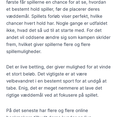
første får spillerne en chance for at se, hvordan
et bestemt hold spiller, før de placerer deres
væddemål. Spillets forløb viser perfekt, hvilke
chancer hvert hold har. Nogle gange er udfaldet
ikke, hvad det så ud til at starte med. For det
andet vil oddsene ændre sig som kampen skrider
frem, hvilket giver spillerne flere og flere
spillemuligheder.
Det er live betting, der giver mulighed for at vinde
et stort beløb. Det vigtigste er at være
velbevandret i en bestemt sport for at undgå at
tabe. Enig, det er meget nemmere at lave det
rigtige væddemål ved at fokusere på spillet.
På det seneste har flere og flere online