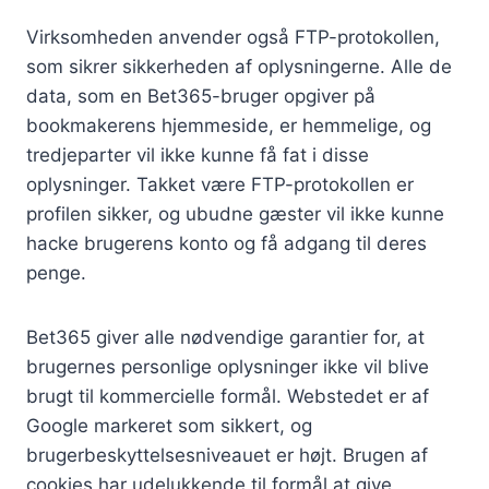
Virksomheden anvender også FTP-protokollen,
som sikrer sikkerheden af oplysningerne. Alle de
data, som en Bet365-bruger opgiver på
bookmakerens hjemmeside, er hemmelige, og
tredjeparter vil ikke kunne få fat i disse
oplysninger. Takket være FTP-protokollen er
profilen sikker, og ubudne gæster vil ikke kunne
hacke brugerens konto og få adgang til deres
penge.
Bet365 giver alle nødvendige garantier for, at
brugernes personlige oplysninger ikke vil blive
brugt til kommercielle formål. Webstedet er af
Google markeret som sikkert, og
brugerbeskyttelsesniveauet er højt. Brugen af
cookies har udelukkende til formål at give