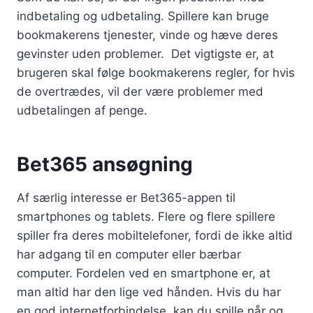
indbetaling og udbetaling. Spillere kan bruge
bookmakerens tjenester, vinde og hæve deres
gevinster uden problemer. Det vigtigste er, at
brugeren skal følge bookmakerens regler, for hvis
de overtrædes, vil der være problemer med
udbetalingen af penge.
Bet365 ansøgning
Af særlig interesse er Bet365-appen til
smartphones og tablets. Flere og flere spillere
spiller fra deres mobiltelefoner, fordi de ikke altid
har adgang til en computer eller bærbar
computer. Fordelen ved en smartphone er, at
man altid har den lige ved hånden. Hvis du har
en god internetforbindelse, kan du spille når og