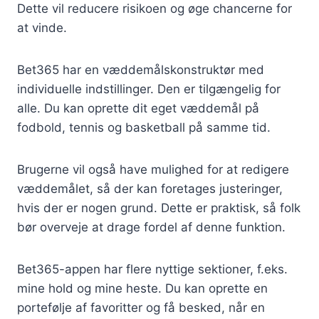
Dette vil reducere risikoen og øge chancerne for
at vinde.
Bet365 har en væddemålskonstruktør med
individuelle indstillinger. Den er tilgængelig for
alle. Du kan oprette dit eget væddemål på
fodbold, tennis og basketball på samme tid.
Brugerne vil også have mulighed for at redigere
væddemålet, så der kan foretages justeringer,
hvis der er nogen grund. Dette er praktisk, så folk
bør overveje at drage fordel af denne funktion.
Bet365-appen har flere nyttige sektioner, f.eks.
mine hold og mine heste. Du kan oprette en
portefølje af favoritter og få besked, når en