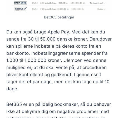
Bet365 betalinger
Du kan også bruge Apple Pay. Med det kan du
sende fra 30 til 50.000 danske kroner. Derudover
kan spillerne indbetale på deres konto fra en
bankkonto. Indbetalingsgrænserne spænder fra
1.000 til 1.000.000 kroner. Ulempen ved denne
mulighed er, at du skal vente på, at proceduren
bliver kontrolleret og godkendt. I gennemsnit
tager det et par dage, men det kan tage op til 10
dage.
Bet365 er en pålidelig bookmaker, så du behøver
ikke at bekymre dig om negative problemer med