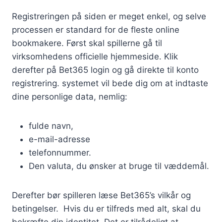
Registreringen på siden er meget enkel, og selve
processen er standard for de fleste online
bookmakere. Først skal spillerne gå til
virksomhedens officielle hjemmeside. Klik
derefter på Bet365 login og gå direkte til konto
registrering. systemet vil bede dig om at indtaste
dine personlige data, nemlig:
fulde navn,
e-mail-adresse
telefonnummer.
Den valuta, du ønsker at bruge til væddemål.
Derefter bør spilleren læse Bet365’s vilkår og
betingelser. Hvis du er tilfreds med alt, skal du