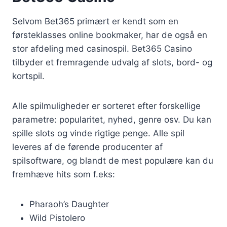
Selvom Bet365 primært er kendt som en
førsteklasses online bookmaker, har de også en
stor afdeling med casinospil. Bet365 Casino
tilbyder et fremragende udvalg af slots, bord- og
kortspil.
Alle spilmuligheder er sorteret efter forskellige
parametre: popularitet, nyhed, genre osv. Du kan
spille slots og vinde rigtige penge. Alle spil
leveres af de førende producenter af
spilsoftware, og blandt de mest populære kan du
fremhæve hits som f.eks:
Pharaoh’s Daughter
Wild Pistolero