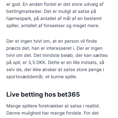
er god. En anden fordel er det store udvalg af
bettingmarkeder. Det er muligt at satse på
hjørnespark, på antallet af mål af en bestemt
spiller, antallet af forseelser og meget mere.
Der er ingen tvivl om, at en person vil finde
præcis det, han er interesseret i. Der er ingen
tvivl om det. Det mindste beløb, der kan sættes
på spil, er 3,5 DKK. Dette er en lille indsats, så
selv de, der ikke ønsker at satse store penge i
sportsvæddemål, vil kunne spille.
Live betting hos bet365
Mange spillere foretrækker at satse i realtid.
Denne mulighed har mange fordele. For det