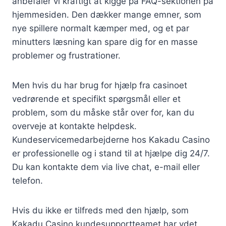
anbefaler vi kraftigt at kigge på FAQ-sektionen på
hjemmesiden. Den dækker mange emner, som
nye spillere normalt kæmper med, og et par
minutters læsning kan spare dig for en masse
problemer og frustrationer.
Men hvis du har brug for hjælp fra casinoet
vedrørende et specifikt spørgsmål eller et
problem, som du måske står over for, kan du
overveje at kontakte helpdesk.
Kundeservicemedarbejderne hos Kakadu Casino
er professionelle og i stand til at hjælpe dig 24/7.
Du kan kontakte dem via live chat, e-mail eller
telefon.
Hvis du ikke er tilfreds med den hjælp, som
Kakadu Casino kundesupportteamet har ydet,