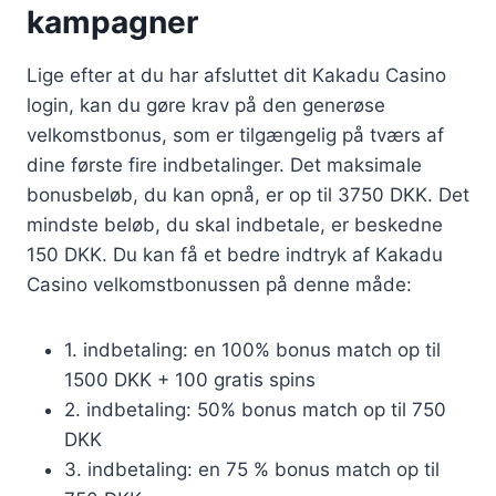
kampagner
Lige efter at du har afsluttet dit Kakadu Casino
login, kan du gøre krav på den generøse
velkomstbonus, som er tilgængelig på tværs af
dine første fire indbetalinger. Det maksimale
bonusbeløb, du kan opnå, er op til 3750 DKK. Det
mindste beløb, du skal indbetale, er beskedne
150 DKK. Du kan få et bedre indtryk af Kakadu
Casino velkomstbonussen på denne måde:
1. indbetaling: en 100% bonus match op til
1500 DKK + 100 gratis spins
2. indbetaling: 50% bonus match op til 750
DKK
3. indbetaling: en 75 % bonus match op til