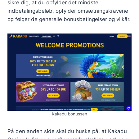
sikre dig, at du opfylder det mindste
indbetalingsbeløb, opfylder omsætningskravene
og følger de generelle bonusbetingelser og vilkår.
Kakadu bonussen
På den anden side skal du huske på, at Kakadu