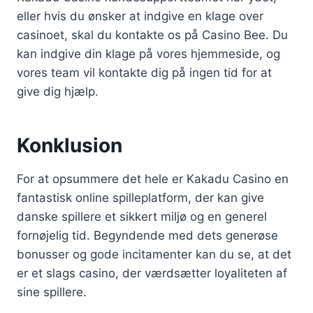
eller hvis du ønsker at indgive en klage over
casinoet, skal du kontakte os på Casino Bee. Du
kan indgive din klage på vores hjemmeside, og
vores team vil kontakte dig på ingen tid for at
give dig hjælp.
Konklusion
For at opsummere det hele er Kakadu Casino en
fantastisk online spilleplatform, der kan give
danske spillere et sikkert miljø og en generel
fornøjelig tid. Begyndende med dets generøse
bonusser og gode incitamenter kan du se, at det
er et slags casino, der værdsætter loyaliteten af
sine spillere.