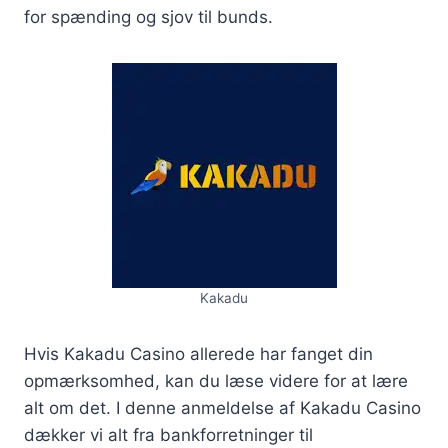
for spænding og sjov til bunds.
Kakadu
Hvis Kakadu Casino allerede har fanget din
opmærksomhed, kan du læse videre for at lære
alt om det. I denne anmeldelse af Kakadu Casino
dækker vi alt fra bankforretninger til