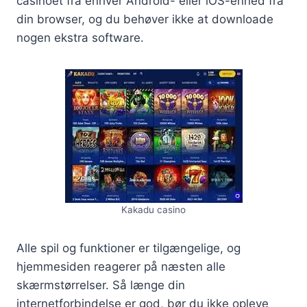
casinoet fra enhver Android- eller iOS-enhed fra
din browser, og du behøver ikke at downloade
nogen ekstra software.
Kakadu casino
Alle spil og funktioner er tilgængelige, og
hjemmesiden reagerer på næsten alle
skærmstørrelser. Så længe din
internetforbindelse er god, bør du ikke opleve