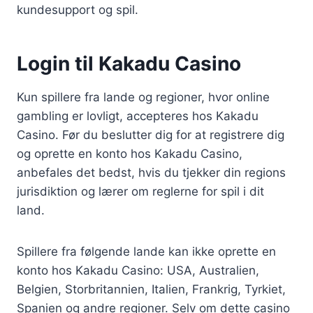
kundesupport og spil.
Login til Kakadu Casino
Kun spillere fra lande og regioner, hvor online
gambling er lovligt, accepteres hos Kakadu
Casino. Før du beslutter dig for at registrere dig
og oprette en konto hos Kakadu Casino,
anbefales det bedst, hvis du tjekker din regions
jurisdiktion og lærer om reglerne for spil i dit
land.
Spillere fra følgende lande kan ikke oprette en
konto hos Kakadu Casino: USA, Australien,
Belgien, Storbritannien, Italien, Frankrig, Tyrkiet,
Spanien og andre regioner. Selv om dette casino