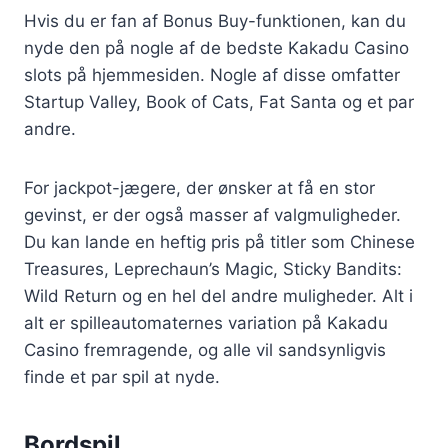
Hvis du er fan af Bonus Buy-funktionen, kan du
nyde den på nogle af de bedste Kakadu Casino
slots på hjemmesiden. Nogle af disse omfatter
Startup Valley, Book of Cats, Fat Santa og et par
andre.
For jackpot-jægere, der ønsker at få en stor
gevinst, er der også masser af valgmuligheder.
Du kan lande en heftig pris på titler som Chinese
Treasures, Leprechaun’s Magic, Sticky Bandits:
Wild Return og en hel del andre muligheder. Alt i
alt er spilleautomaternes variation på Kakadu
Casino fremragende, og alle vil sandsynligvis
finde et par spil at nyde.
Bordspil