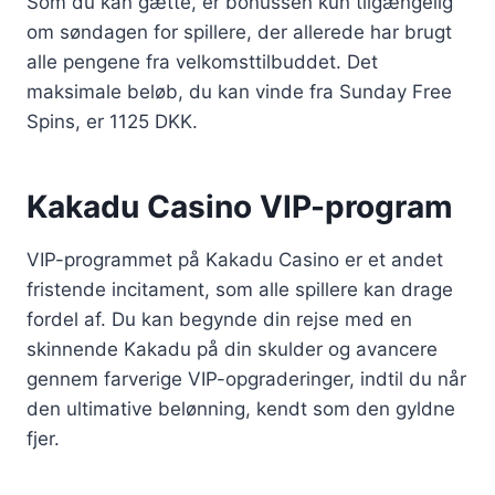
Som du kan gætte, er bonussen kun tilgængelig
om søndagen for spillere, der allerede har brugt
alle pengene fra velkomsttilbuddet. Det
maksimale beløb, du kan vinde fra Sunday Free
Spins, er 1125 DKK.
Kakadu Casino VIP-program
VIP-programmet på Kakadu Casino er et andet
fristende incitament, som alle spillere kan drage
fordel af. Du kan begynde din rejse med en
skinnende Kakadu på din skulder og avancere
gennem farverige VIP-opgraderinger, indtil du når
den ultimative belønning, kendt som den gyldne
fjer.