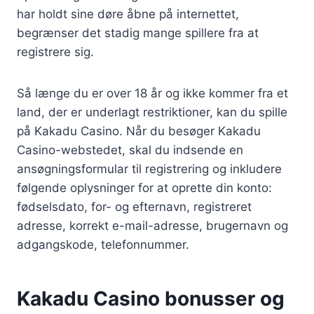
har holdt sine døre åbne på internettet,
begrænser det stadig mange spillere fra at
registrere sig.
Så længe du er over 18 år og ikke kommer fra et
land, der er underlagt restriktioner, kan du spille
på Kakadu Casino. Når du besøger Kakadu
Casino-webstedet, skal du indsende en
ansøgningsformular til registrering og inkludere
følgende oplysninger for at oprette din konto:
fødselsdato, for- og efternavn, registreret
adresse, korrekt e-mail-adresse, brugernavn og
adgangskode, telefonnummer.
Kakadu Casino bonusser og