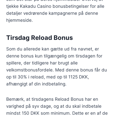
tjekke Kakadu Casino bonusbetingelser for alle
detaljer vedrørende kampagnerne på denne
hjemmeside.
Tirsdag Reload Bonus
Som du allerede kan gætte ud fra navnet, er
denne bonus kun tilgængelig om tirsdagen for
spillere, der tidligere har brugt alle
velkomstbonusfordele. Med denne bonus får du
op til 30% i reload, med op til 1125 DKK,
afhængigt af din indbetaling.
Bemærk, at tirsdagens Reload Bonus har en
varighed på syv dage, og at du skal indbetale
mindst 150 DKK som minimum. Dette er en af de